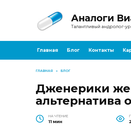
Перейти
к
Аналоги Ви
содержанию
Талантливый андролог-у
Главная
Блог
Контакты
Ка
ГЛАВНАЯ
»
БЛОГ
Дженерики же
альтернатива 
НА ЧТЕНИЕ
11 мин