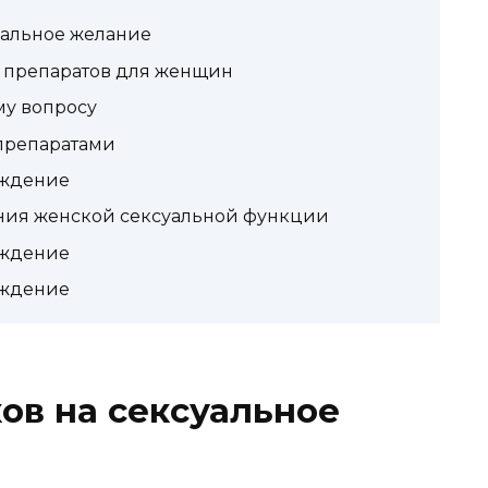
уальное желание
 препаратов для женщин
му вопросу
препаратами
аждение
ния женской сексуальной функции
аждение
аждение
ов на сексуальное