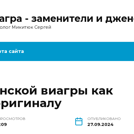
агра - заменители и дже
ролог Микитюк Сергей
рта сайта
нской виагры как
оригиналу
ПРОСМОТРОВ
ОПУБЛИКОВАНО
209
27.09.2024