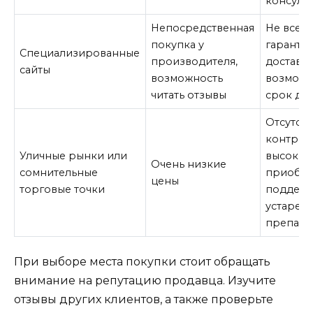
консуль
Непосредственная
Не всегд
покупка у
гаранти
Специализированные
производителя,
доставка
сайты
возможность
возможе
читать отзывы
срок до
Отсутст
контроля
Уличные рынки или
высокие
Очень низкие
сомнительные
приобре
цены
торговые точки
поддело
устарев
препара
При выборе места покупки стоит обращать
внимание на репутацию продавца. Изучите
отзывы других клиентов, а также проверьте