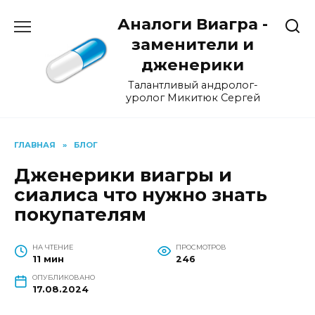
Перейти
Аналоги Виагра -
к
содержанию
заменители и
дженерики
Талантливый андролог-
уролог Микитюк Сергей
ГЛАВНАЯ
»
БЛОГ
Дженерики виагры и
сиалиса что нужно знать
покупателям
НА ЧТЕНИЕ
ПРОСМОТРОВ
11 мин
246
ОПУБЛИКОВАНО
17.08.2024