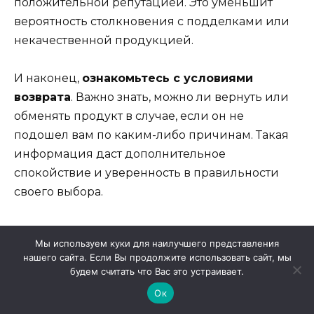
положительной репутацией. Это уменьшит
вероятность столкновения с подделками или
некачественной продукцией.
И наконец,
ознакомьтесь с условиями
возврата
. Важно знать, можно ли вернуть или
обменять продукт в случае, если он не
подошел вам по каким-либо причинам. Такая
информация даст дополнительное
спокойствие и уверенность в правильности
своего выбора.
Польза консультации с врачом
Мы используем куки для наилучшего представления
нашего сайта. Если Вы продолжите использовать сайт, мы
будем считать что Вас это устраивает.
Перед тем как принимать средства для
Ок
улучшения эрекции, настоятельно