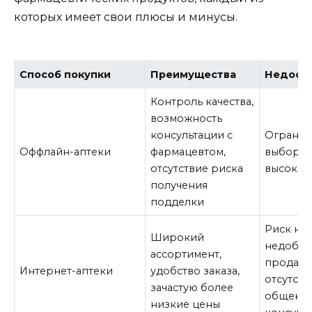
которых имеет свои плюсы и минусы.
Способ покупки
Преимущества
Недост
Контроль качества,
возможность
консультации с
Ограни
Оффлайн-аптеки
фармацевтом,
выбор, 
отсутствие риска
высокая
получения
подделки
Риск нар
Широкий
недобро
ассортимент,
продавц
Интернет-аптеки
удобство заказа,
отсутств
зачастую более
общения
низкие цены