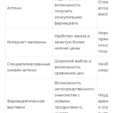
Ограни
возможность
Аптеки
ассорт
получить
высокая
консультацию
фармацевта.
Невозм
Удобство заказа и
прямог
Интернет-магазины
зачастую более
консул
низкие цены.
покупк
Широкий выбор и
Специализированные
Необхо
возможность
онлайн-аптеки
ожидан
сравнения цен.
Возможность
непосредственного
знакомства с
Неудоб
Фармацевтические
новыми
время
выставки
продуктами и,
и огра